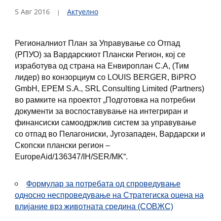
5 Авг 2016
Актуелно
Регионалниот План за Управување со Отпад
(РПУО) за Вардарскиот Плански Регион, кој се
изработува од страна на Енвироплан С.А, (Тим
лидер) во конзорциум со LOUIS BERGER, BiPRO
GmbH, EPEM S.A., SRL Consulting Limited (Partners)
во рамките на проектот „Подготовка на потребни
документи за воспоставување на интегриран и
финансиски самоодржлив систем за управување
со отпад во Пелагониски, Југозападен, Вардарски и
Скопски плански регион –
EuropeAid/136347/IH/SER/MK“.
Формулар за потребата од спроведување
односно неспроведување на Стратегиска оцена на
влијание врз животната средина (СОВЖС)