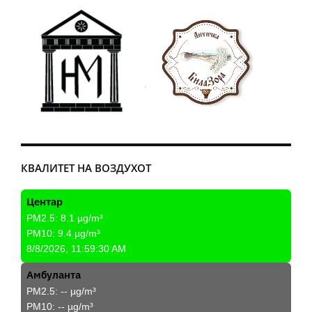
КВАЛИТЕТ НА ВОЗДУХОТ
Центар
PM2.5:
8.1
µg/m³
PM10:
9.4
µg/m³
8/8/2026, 11:59:30 AM
Амбуланта
PM2.5:
--
µg/m³
PM10:
--
µg/m³