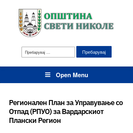
Пребарувај
за:
Open Menu
Регионалeн План за Управување со
Отпад (РПУО) за Вардарскиот
Плански Регион