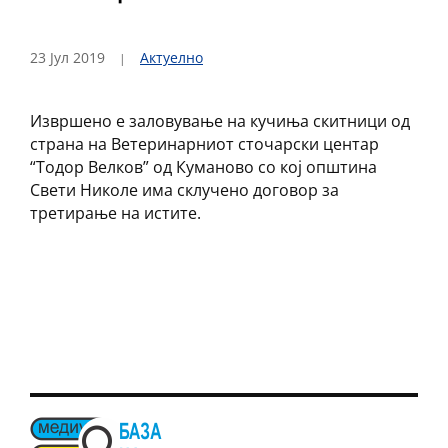
23 Јул 2019
Актуелно
Извршено е заловување на кучиња скитници од
страна на Ветеринарниот сточарски центар
“Тодор Велков” од Куманово со кој општина
Свети Николе има склучено договор за
третирање на истите.