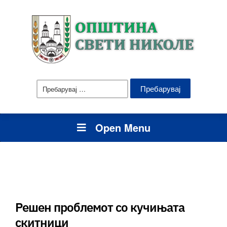
Пребарувај
за:
Open Menu
Решен проблемот со кучињата
скитници