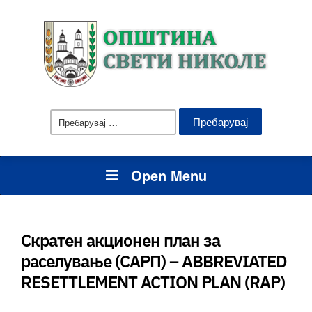
Пребарувај
за:
Open Menu
Скратен акционен план за
раселување (САРП) – ABBREVIATED
RESETTLEMENT ACTION PLAN (RAP)