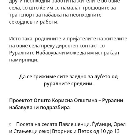
други неопходни работи на жителите во овие
села, со што ќе им се намалат трошоците за
транспорт за набавка на неопходните
секојдневни работи.
Исто така, роднините и пријателите на жителите
на овие села преку директен контакт со
Руралните Набавувачи може да им испраќаат
намирници.
Да се грижиме сите заедно за луѓето од
руралните средини.
Проектот Општо Корисна Општина – Рурални
набавувачи подразбира
Посета на селата Павлешенци, Ѓуѓанци, Орел
и Стањевци секој Вторник и Петок од 10 до 13