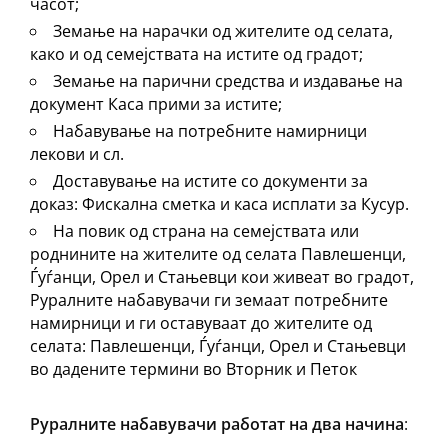
часот;
Земање на нарачки од жителите од селата,
како и од семејствата на истите од градот;
Земање на парични средства и издавање на
документ Каса прими за истите;
Набавување на потребните намирници
лекови и сл.
Доставување на истите со документи за
доказ: Фискална сметка и каса исплати за Кусур.
На повик од страна на семејствата или
роднините на жителите од селата Павлешенци,
Ѓуѓанци, Орел и Стањевци кои живеат во градот,
Руралните набавувачи ги земаат потребните
намирници и ги оставуваат до жителите од
селата: Павлешенци, Ѓуѓанци, Орел и Стањевци
во дадените термини во Вторник и Петок
Руралните набавувачи работат на два начина
: