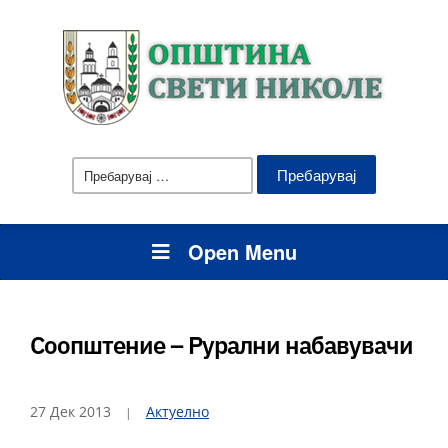
Пребарувај
за:
Open Menu
Соопштение – Рурални набавувачи
27 Дек 2013
Актуелно