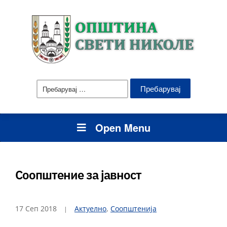
Пребарувај
за:
Open Menu
Соопштение за јавност
17 Сеп 2018
Актуелно
,
Соопштенија