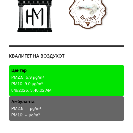
КВАЛИТЕТ НА ВОЗДУХОТ
Центар
PM2.5:
5.9
µg/m³
PM10:
9.0
µg/m³
8/8/2026, 3:40:02 AM
Амбуланта
PM2.5:
--
µg/m³
PM10:
--
µg/m³