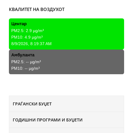
КВАЛИТЕТ НА ВОЗДУХОТ
Центар
PM2.5:
2.9
µg/m³
PM10:
4.9
µg/m³
8/9/2026, 8:19:37 AM
Амбуланта
PM2.5:
--
µg/m³
PM10:
--
µg/m³
ГРАЃАНСКИ БУЏЕТ
ГОДИШНИ ПРОГРАМИ И БУЏЕТИ