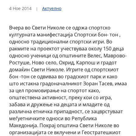
4 Ное 2014
Актуелно
Вчера во Свети Николе се одржа спортско
културната манифестација Спортски бон- тон ,
односно традиционални спортски игри. Во
ракмите на проектот учествуваа околу 150 деца
односно ученици од општините Велес, Маврово-
Ростуше, Ново село, Охрид, Карпош и градот
домаќин Свети Николе. Игрите од спортскиот
бон -тон се одвиваа во градскиот парк и како
што истакна градоначалникот Зоран Тасев, имаа
за цел промовирање на спортот како,
општествена активност, преку кои со игра,
забава и дружење на децата и младите од
различна етничка припадност, се зацврстуваат
меѓуетничките односи во Република
Македонија. Покрај општина Свети Николе во
организацијата се вклучени и Геостратешкиот