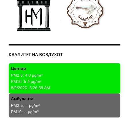
КВАЛИТЕТ НА ВОЗДУХОТ
Центар
PM2.5:
4.0
µg/m³
PM10:
5.4
µg/m³
8/9/2026, 5:26:39 AM
Амбуланта
PM2.5:
--
µg/m³
PM10:
--
µg/m³