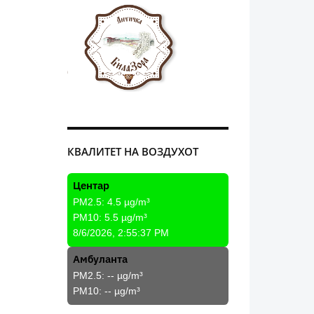
КВАЛИТЕТ НА ВОЗДУХОТ
Центар
PM2.5:
4.5
µg/m³
PM10:
5.5
µg/m³
8/6/2026, 2:55:37 PM
Амбуланта
PM2.5:
--
µg/m³
PM10:
--
µg/m³