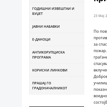
ГОДИШНИ ИЗВЕШТАИ И
БУЏЕТ
23 Мај 
ЈАВНИ НАБАВКИ
По пов
против
Е-ДАНОЦИ
за спа
пожар.
АНТИКОРУПЦИСКА
граѓан
ПРОГРАМА
спасув
вклуче
КОРИСНИ ЛИНКОВИ
Добров
училиш
ПРАШАЈ ГО
ГРАДОНАЧАЛНИКОТ
показн
воедно
состој