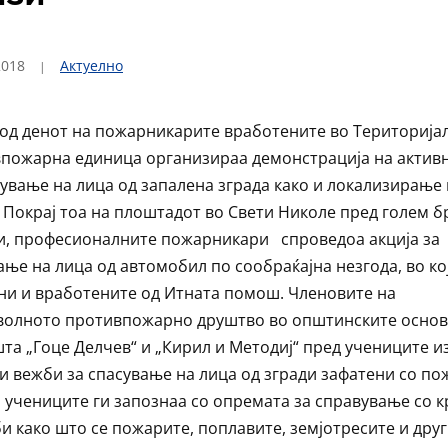
2018
Актуелно
од денот на пожарникарите вработените во Територија
пожарна единица организираа демонстрација на актив
сување на лица од запалена зграда како и локализирање
 Покрај тоа на плоштадот во Свети Николе пред голем б
и, професионалните пожарникари спроведоа акција за
ање на лица од автомобил по сообраќајна незгода, во ко
ни и вработените од Итната помош. Членовите на
олното противпожарно друштво во општинските осно
та „Гоце Делчев“ и „Кирил и Методиј“ пред учениците и
и вежби за спасување на лица од згради зафатени со пож
 учениците ги запознаа со опремата за справување со 
би како што се пожарите, поплавите, земјотресите и дру