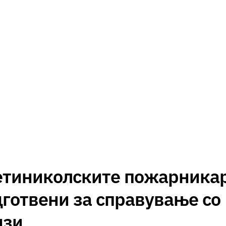
етиниколските пожарника
готвени за справување со
изи