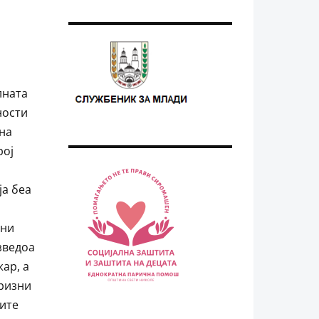
лната
ности
 на
рој
ја беа
вни
зведоа
ар, а
кризни
гите