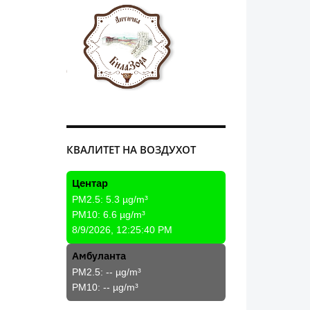
КВАЛИТЕТ НА ВОЗДУХОТ
Центар
PM2.5:
5.3
µg/m³
PM10:
6.6
µg/m³
8/9/2026, 12:25:40 PM
Амбуланта
PM2.5:
--
µg/m³
PM10:
--
µg/m³