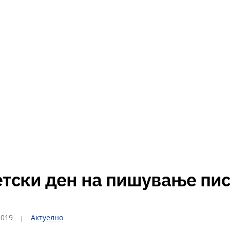
етски ден на пишување пи
2019
Актуелно