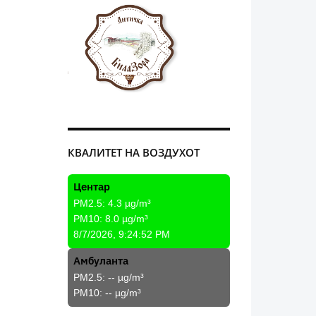
КВАЛИТЕТ НА ВОЗДУХОТ
Центар
PM2.5:
4.3
µg/m³
PM10:
8.0
µg/m³
8/7/2026, 9:24:52 PM
Амбуланта
PM2.5:
--
µg/m³
PM10:
--
µg/m³