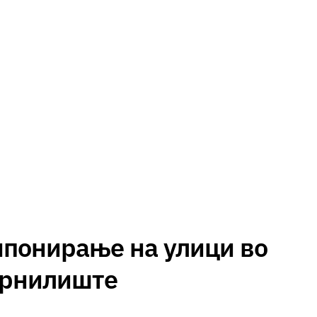
мпонирање на улици во
Црнилиште