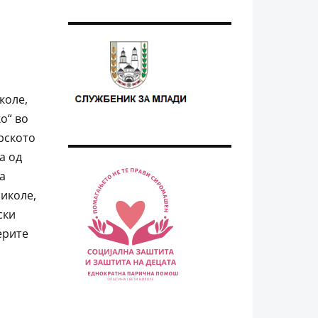
коле,
о“ во
рското
а од
а
иколе,
ски
ерите