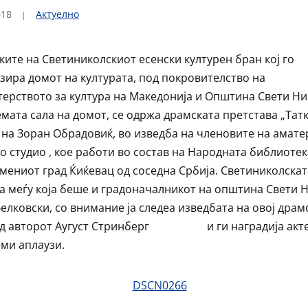
018
Актуелно
ките на Светиниколскиот есенски културен бран кој го
зира домот на културата, под покровителство на
ерството за култура на Македонија и Општина Свети Ни
емата сала на домот, се одржа драмската претстава „Татк
 на Зоран Обрадовиќ, во изведба на членовите на амате
о студио , кое работи во состав на Народната библиотек
мениот град Ќиќевац од соседна Србија. Светиниколскат
а меѓу која беше и градоначалникот на општина Свети Н
елковски, со внимание ја следеа изведбата на овој драм
 од авторот Аугуст Стринберг и ги наградија акт
еми аплаузи.