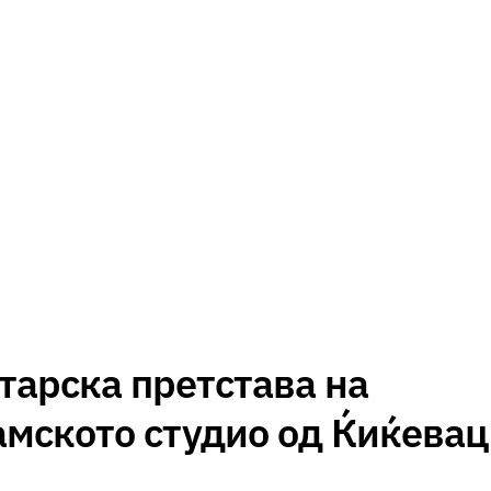
тарска претстава на
мското студио од Ќиќевац