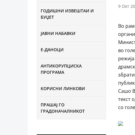
9 Окт 2
ГОДИШНИ ИЗВЕШТАИ И
БУЏЕТ
Во рам
ЈАВНИ НАБАВКИ
органи
Минист
Е-ДАНОЦИ
во гол
режија
АНТИКОРУПЦИСКА
драмск
ПРОГРАМА
збрати
публик
КОРИСНИ ЛИНКОВИ
Сашо В
текст
ПРАШАЈ ГО
со гол
ГРАДОНАЧАЛНИКОТ