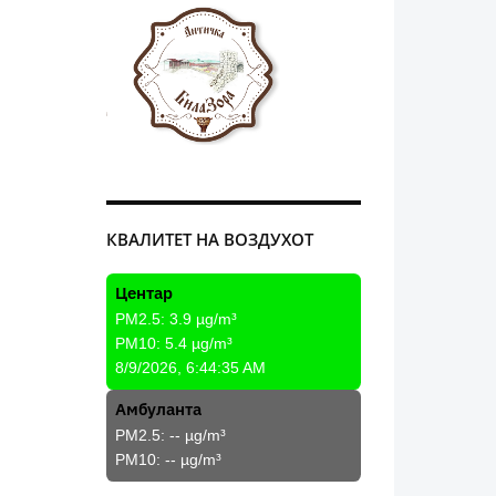
КВАЛИТЕТ НА ВОЗДУХОТ
Центар
PM2.5:
3.9
µg/m³
PM10:
5.4
µg/m³
8/9/2026, 6:44:35 AM
Амбуланта
PM2.5:
--
µg/m³
PM10:
--
µg/m³