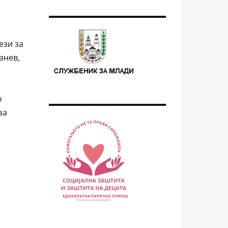
ези за
анев,
о
за