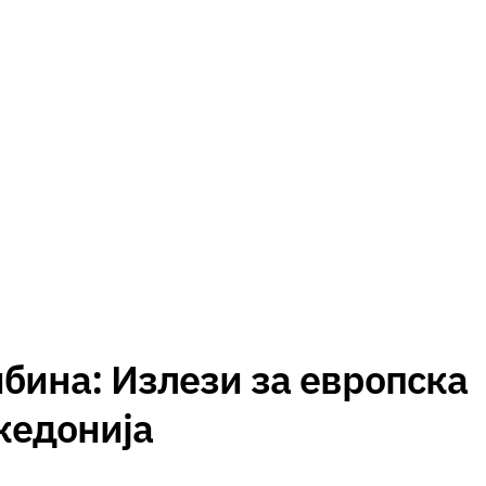
бина: Излези за европска
кедонија