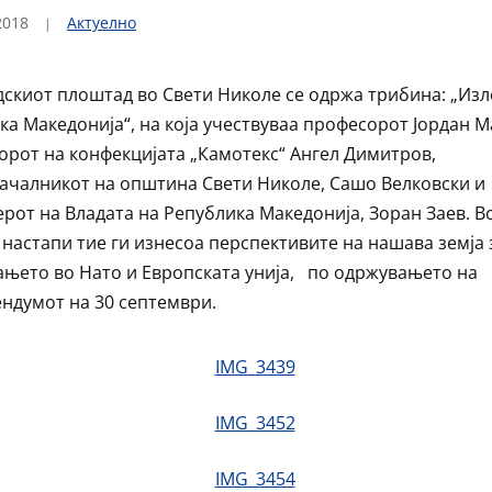
2018
Актуелно
дскиот плоштад во Свети Николе се одржа трибина: „Изл
ка Македонија“, на која учествуваа професорот Јордан М
орот на конфекцијата „Камотекс“ Ангел Димитров,
ачалникот на општина Свети Николе, Сашо Велковски и
рот на Владата на Република Македонија, Зоран Заев. В
 настапи тие ги изнесоа перспективите на нашава земја 
ањето во Нато и Европската унија, по одржувањето на
ндумот на 30 септември.