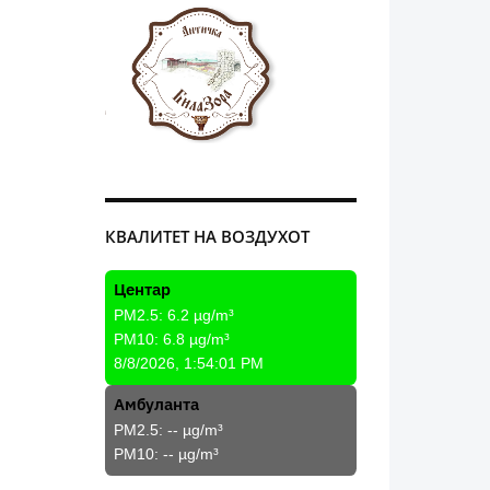
КВАЛИТЕТ НА ВОЗДУХОТ
Центар
PM2.5:
6.2
µg/m³
PM10:
6.8
µg/m³
8/8/2026, 1:54:01 PM
Амбуланта
PM2.5:
--
µg/m³
PM10:
--
µg/m³