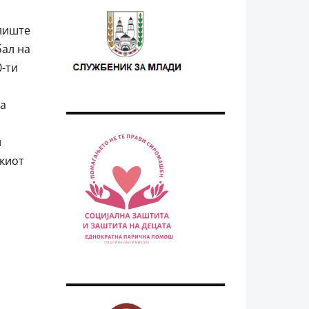
лиште
бал на
0-ти
ва
и
скиот