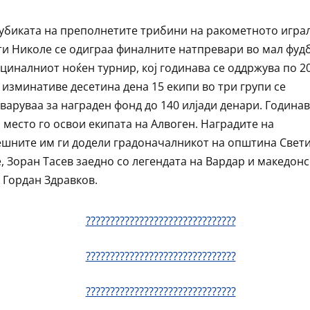
убиката на преполнетите трибини на ракометното игра
ти Николе се одиграа финалните натпревари во мал фуд
циналниот ноќен турнир, кој годинава се оддржува по 2
о изминативе десетина дена 15 екипи во три групи се
варуваа за награден фонд до 140 илјади денари. Година
 место го освои екипата на Алвоген. Наградите на
ешните им ги додели градоначалникот на општина Свет
, Зоран Тасев заедно со легендата на Вардар и македон
 Гордан Здравков.