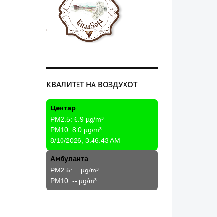
КВАЛИТЕТ НА ВОЗДУХОТ
Центар
PM2.5:
6.9
µg/m³
PM10:
8.0
µg/m³
8/10/2026, 3:46:43 AM
Амбуланта
PM2.5:
--
µg/m³
PM10:
--
µg/m³