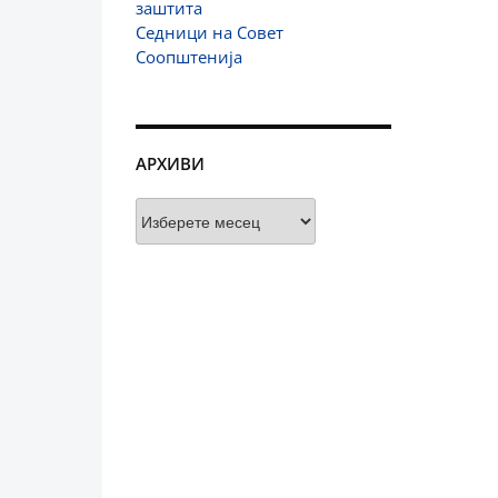
заштита
Седници на Совет
Соопштенија
АРХИВИ
Архиви