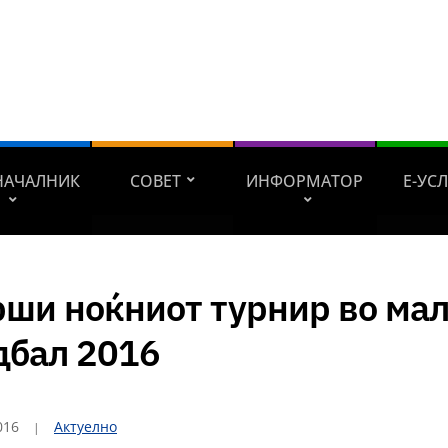
НАЧАЛНИК
СОВЕТ
ИНФОРМАТОР
Е-УС
рши ноќниот турнир во ма
дбал 2016
016
Актуелно