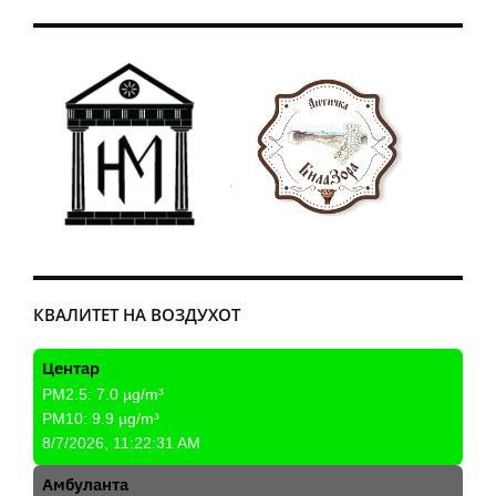
КВАЛИТЕТ НА ВОЗДУХОТ
Центар
PM2.5:
7.0
µg/m³
PM10:
9.9
µg/m³
8/7/2026, 11:22:31 AM
Амбуланта