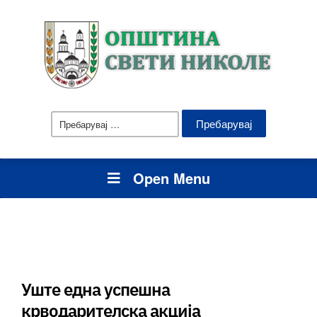
Пребарувај
за:
Open Menu
Уште една успешна
крводарителска акција