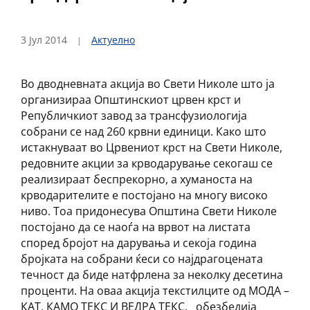
3 Јул 2014
Актуелно
Во дводневната акција во Свети Николе што ја
организираа Општинскиот црвен крст и
Републичкиот завод за трансфузиологија
собрани се над 260 крвни единици. Како што
истакнуваат во Црвениот крст на Свети Николе,
редовните акции за крводарување секогаш се
реализираат беспрекорно, а хуманоста на
крводарителите е постојано на многу високо
ниво. Тоа придонесува Општина Свети Николе
постојано да се наоѓа на врвот на листата
според бројот на дарувања и секоја година
бројката на собрани ќеси со најдрагоцената
течност да биде натфрлена за неколку десетина
проценти. На оваа акција текстилците од МОДА –
КАТ, КАМО ТЕКС И ВЕДРА ТЕКС, обезбедија