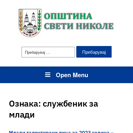
Пребарувај
за:
Open Menu
Ознака:
службеник за
млади
Млади талентирани лица за 2023 година –