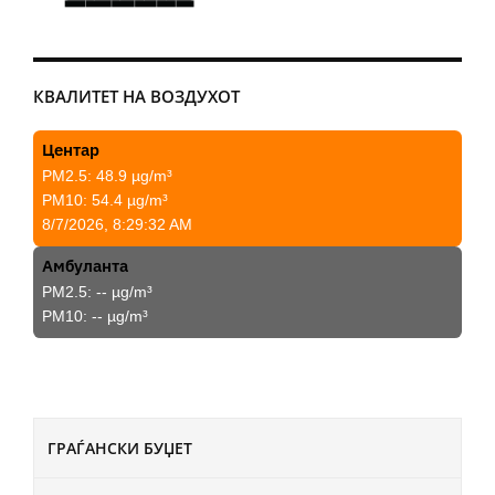
КВАЛИТЕТ НА ВОЗДУХОТ
Центар
PM2.5:
48.9
µg/m³
PM10:
54.4
µg/m³
8/7/2026, 8:29:32 AM
Амбуланта
PM2.5:
--
µg/m³
PM10:
--
µg/m³
ГРАЃАНСКИ БУЏЕТ