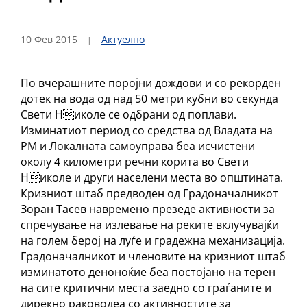
10 Фев 2015
Актуелно
По вчерашните поројни дождови и со рекорден
дотек на вода од над 50 метри кубни во секунда
Свети Николе се одбрани од поплави.
Изминатиот период со средства од Владата на
РМ и Локалната самоуправа беа исчистени
околу 4 километри речни корита во Свети
Николе и други населени места во општината.
Кризниот штаб предводен од Градоначалникот
Зоран Тасев навремено презеде активности за
спречување на излевање на реките вклучувајќи
на голем берој на луѓе и градежна механизација.
Градоначалникот и членовите на кризниот штаб
изминатото деноноќие беа постојано на терен
на сите критични места заедно со граѓаните и
дирекно раководеа со активностите за