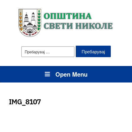
Пребарувај
за:
Open Menu
IMG_8107