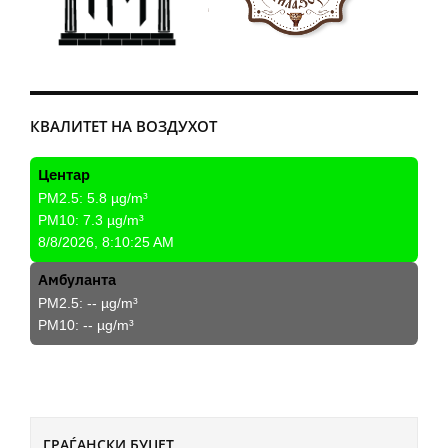
КВАЛИТЕТ НА ВОЗДУХОТ
Центар
PM2.5:
5.8
µg/m³
PM10:
7.3
µg/m³
8/8/2026, 8:10:25 AM
Амбуланта
PM2.5:
--
µg/m³
PM10:
--
µg/m³
ГРАЃАНСКИ БУЏЕТ