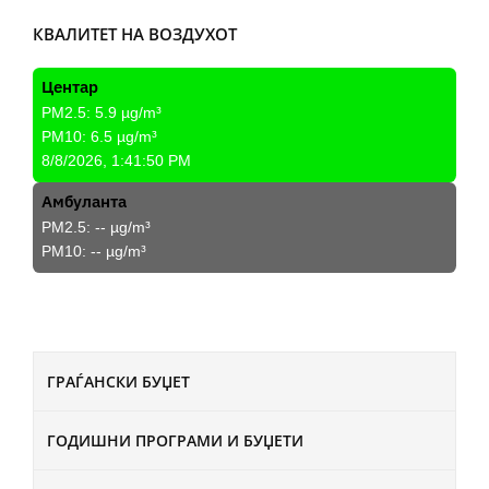
КВАЛИТЕТ НА ВОЗДУХОТ
Центар
PM2.5:
5.9
µg/m³
PM10:
6.5
µg/m³
8/8/2026, 1:41:50 PM
Амбуланта
PM2.5:
--
µg/m³
PM10:
--
µg/m³
ГРАЃАНСКИ БУЏЕТ
ГОДИШНИ ПРОГРАМИ И БУЏЕТИ