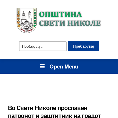
Пребарувај
за:
Open Menu
Во Свети Николе прославен
патронот и заштитник на градот