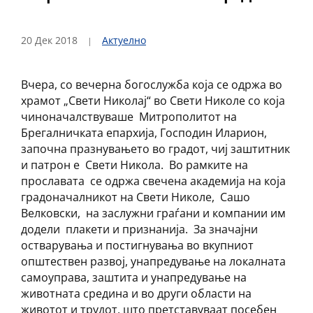
20 Дек 2018
Актуелно
Вчера, со вечерна богослужба која се одржа во
храмот „Свети Николај“ во Свети Николе со која
чиноначалствуваше Митрополитот на
Брегалничката епархија, Господин Иларион,
започна празнувањето во градот, чиј заштитник
и патрон е Свети Никола. Во рамките на
прославата се одржа свечена академија на која
градоначалникот на Свети Николе, Сашо
Велковски, на заслужни граѓани и компании им
додели плакети и признанија. За значајни
остварувања и постигнувања во вкупниот
општествен развој, унапредување на локалната
самоуправа, заштита и унапредување на
животната средина и во други области на
животот и трудот, што претставуваат посебен