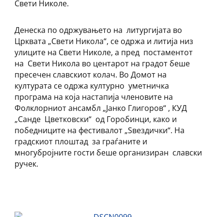
Свети Николе.
Денеска по одржувањето на литургијата во
Црквата „Свети Никола“, се одржа и литија низ
улиците на Свети Николе, а пред постаментот
на Свети Никола во центарот на градот беше
пресечен славскиот колач. Во Домот на
културата се одржа културно уметничка
програма на која настапија членовите на
Фолклорниот ансамбл „Јанко Глигоров“ , КУД
„Санде Цветковски“ од Горобинци, како и
победниците на фестивалот „Ѕвездички“. На
градскиот плоштад за граѓаните и
многубројните гости беше организиран славски
ручек.