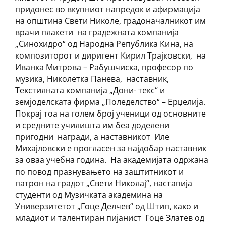
придонес во вкупниот напредок и афирмација
на општина Свети Николе, градоначалникот им
врачи плакети на градежната компанија
„Синохидро“ од Народна Република Кина, на
композиторот и диригент Кирил Трајковски, на
Иванка Митрова – Рабушчиска, професор по
музика, Николетка Панева, наставник,
Текстилната компанија „Дони- текс“ и
земјоделската фирма „Поледелство“ – Ерџелија.
Покрај тоа на голем број ученици од основните
и средните училишта им беа доделени
пригодни награди, а наставникот Иле
Михајловски е прогласен за најдобар наставник
за оваа учебна година. На академијата одржана
по повод празнувањето на заштитникот и
патрон на градот „Свети Николај“, настапија
студенти од Музичката академина на
Универзитетот „Гоце Делчев“ од Штип, како и
младиот и талентиран пијанист Гоце Златев од