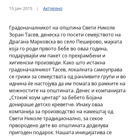
15 Јан 2015
Актуелно
Градоначалникот на општина Свети Николе
Зоран Тасев, денеска го посети семејството на
Драгана Марковска во село Пеширово, мајката
која го роди првото бебе во оваа година,
подарувајќи им пакет со прехрамбени и
хигиенски производи. Како што истакна
градоначалникот Тасев, локалната самоуправа
се грижи за семејствата од ранливите групи и во
иднина ќе настојува да им помага во рамките на
можностите на општината. Денес и компанијата
„Стокиќ хоум центар“ за бебето Бојана
донираше детско креветче. Инаку оваа
компанија за производство на намештај од
Свети Николе традиционално, за секое
првородено дете во општината доделува
пригоден подарок. Нашата иницијатива се