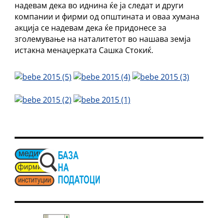
надевам дека во иднина ќе ја следат и други
компании и фирми од општината и оваа хумана
акција се надевам дека ќе придонесе за
зголемување на наталитетот во нашава земја
истакна менаџерката Сашка Стокиќ.