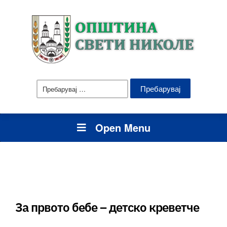
Пребарувај
за:
Open Menu
За првото бебе – детско креветче