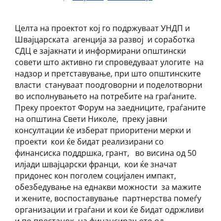
Целта на проектот кој го подржуваат УНДП и
Швајцарската агенција за развој и соработка
СДЦ е зајакнати и информирани општински
совети што активно ги спроведуваат улогите на
надзор и претставување, при што општинските
власти стануваат поодговорни и поделотворни
во исполнувањето на потребите на граѓаните.
Преку проектот Форум на заедниците, граѓаните
на општина Свети Николе, преку јавни
консултации ќе изберат приоритени мерки и
проекти кои ќе бидат реализирани со
финансиска поддршка, грант, во висина од 50
илјади швајцарски франци, кои ќе значат
придонес кон поголем социјален импакт,
обезбедување на еднакви можности за мажите
и жените, воспоставување партнерства помеѓу
организации и граѓани и кои ќе бидат одржливи