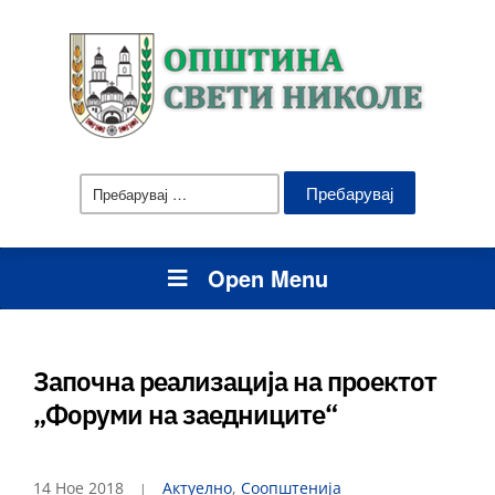
Пребарувај
за:
Open Menu
Започна реализација на проектот
„Форуми на заедниците“
14 Ное 2018
Актуелно
,
Соопштенија