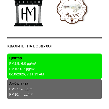
КВАЛИТЕТ НА ВОЗДУХОТ
Центар
PM2.5:
6.0
µg/m³
PM10:
6.7
µg/m³
8/10/2026, 7:11:19 AM
Амбуланта
PM2.5:
--
µg/m³
PM10:
--
µg/m³