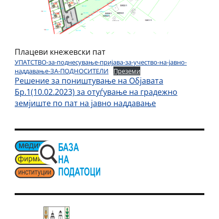
Плацеви кнежевски пат
УПАТСТВО-за-поднесување-пријава-за-учество-на-јавно-
наддавање-ЗА-ПОДНОСИТЕЛИ
Преземи
Решение за поништување на Објавата
Бр.1(10.02.2023) за отуѓување на градежно
земјиште по пат на јавно наддавање