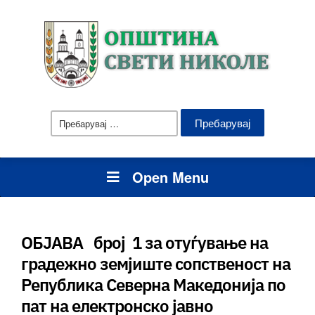
Пребарувај
за:
Open Menu
ОБЈАВА број 1 за отуѓување на
градежно земјиште сопственост на
Република Северна Македонија по
пат на електронско јавно