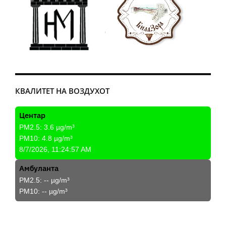
КВАЛИТЕТ НА ВОЗДУХОТ
Центар
PM2.5:
3.6
µg/m³
PM10:
4.8
µg/m³
8/7/2026, 11:24:57 AM
Амбуланта
PM2.5:
--
µg/m³
PM10:
--
µg/m³