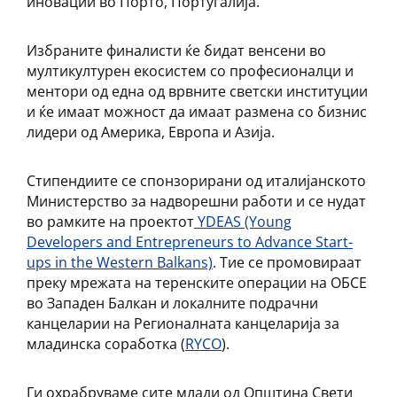
иновации во Порто, Португалија.
Избраните финалисти ќе бидат венсени во
мултикултурен екосистем со професионалци и
ментори од една од врвните светски институции
и ќе имаат можност да имаат размена со бизнис
лидери од Америка, Европа и Азија.
Стипендиите се спонзорирани од италијанското
Министерство за надворешни работи и се нудат
во рамките на проектот
YDEAS (Young
Developers and Entrepreneurs to Advance Start-
ups in the Western Balkans)
. Тие се промовираат
преку мрежата на теренските операции на ОБСЕ
во Западен Балкан и локалните подрачни
канцеларии на Регионалната канцеларија за
младинска соработка (
RYCO
).
Ги охрабруваме сите млади од Општина Свети