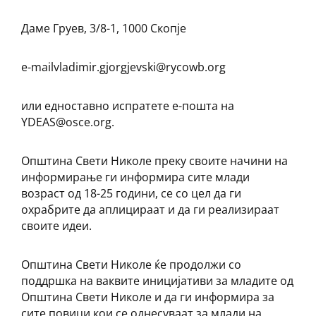
Даме Груев, 3/8-1, 1000 Скопје
e-mailvladimir.gjorgjevski@rycowb.org
или едноставно испратете е-пошта на
YDEAS@osce.org.
Општина Свети Николе преку своите начини на
информирање ги информира сите млади
возраст од 18-25 години, се со цел да ги
охрабрите да аплицираат и да ги реализираат
своите идеи.
Општина Свети Николе ќе продолжи со
поддршка на ваквите иницијативи за младите од
Општина Свети Николе и да ги информира за
сите повици кои се однесуваат за млади на