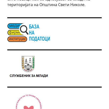
теритoријата на Општина Свети Николе.