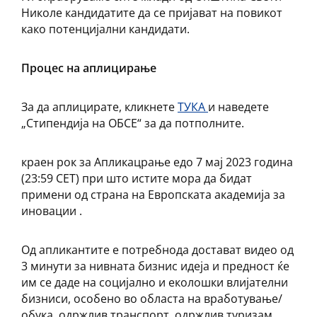
Николе кандидатите да се пријават на повикот
како потенцијални кандидати.
Процес на аплицирање
За да аплицирате, кликнете
ТУКА
и наведете
„Стипендија на ОБСЕ“ за да потполните.
краен рок за Апликацрање едо 7 мај 2023 година
(23:59 CET) при што истите мора да бидат
примени од страна на Европската академија за
иновации .
Од апликантите е потребнода достават видео од
3 минути за нивната бизнис идеја и предност ќе
им се даде на социјално и еколошки влијателни
бизниси, особено во областа на вработување/
обука, одржлив транспорт, одржлив туризам,