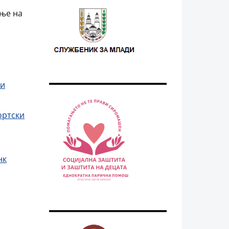
ање на
ии
ортски
нк