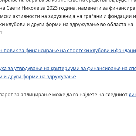
а Свети Николе за 2023 година, наменети за финансир
мски активности на здруженија на граѓани и фондации и
ки клубови и други форми на здружување во областа на
т.
ен повик за финансирање на спортски клубови и фондац
ука за утврдување на критериуми за финансирање на сп
и и други форми на здружување
арот за аплицирање може да го најдете на следниот
ли