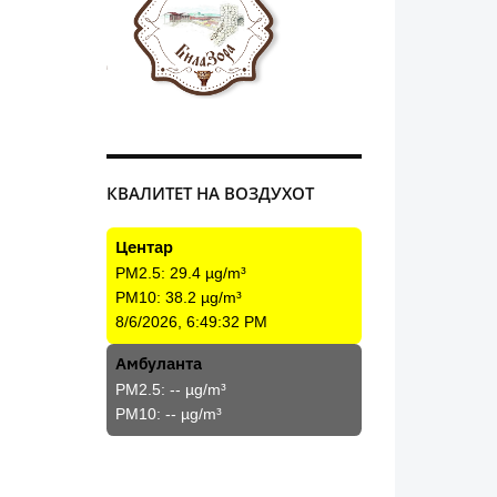
КВАЛИТЕТ НА ВОЗДУХОТ
Центар
PM2.5:
29.4
µg/m³
PM10:
38.2
µg/m³
8/6/2026, 6:49:32 PM
Амбуланта
PM2.5:
--
µg/m³
PM10:
--
µg/m³