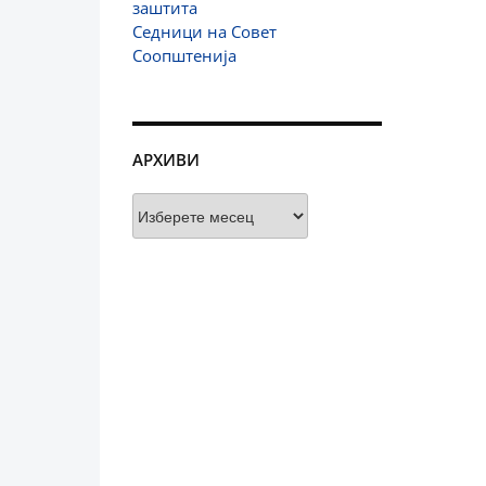
заштита
Седници на Совет
Соопштенија
АРХИВИ
Архиви