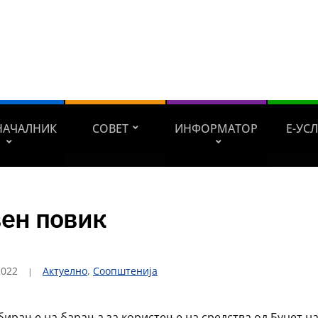
НАЧАЛНИК
СОВЕТ
ИНФОРМАТОР
Е-УС
вен повик
2022
Актуелно
,
Соопштенија
бирање на барања за користење на средства од Буџет н