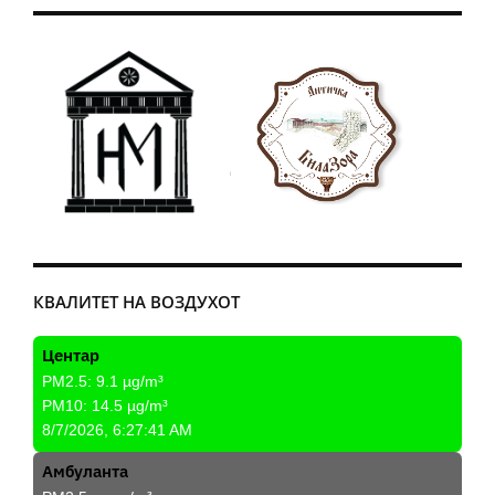
КВАЛИТЕТ НА ВОЗДУХОТ
Центар
PM2.5:
9.1
µg/m³
PM10:
14.5
µg/m³
8/7/2026, 6:27:41 AM
Амбуланта