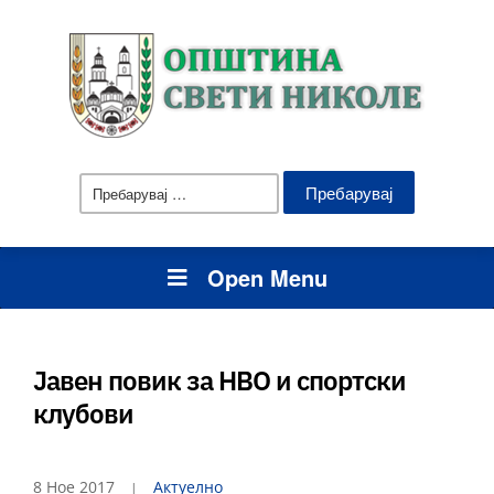
Пребарувај
за:
Open Menu
Јавен повик за НВО и спортски
клубови
8 Ное 2017
Актуелно