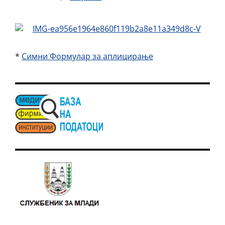
*
Симни Формулар за аплицирање