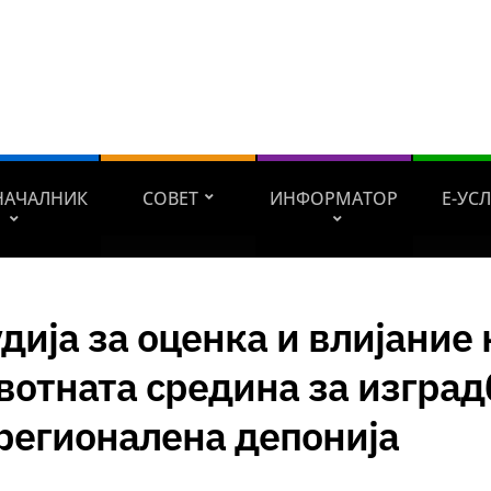
НАЧАЛНИК
СОВЕТ
ИНФОРМАТОР
Е-УС
дија за оценка и влијание 
отната средина за изград
регионалена депонија