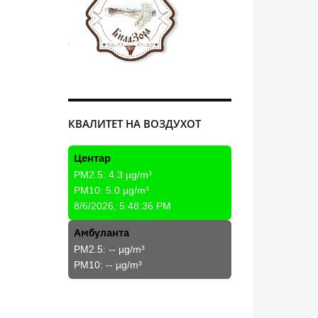
КВАЛИТЕТ НА ВОЗДУХОТ
Центар
PM2.5:
4.3
µg/m³
PM10:
5.0
µg/m³
8/6/2026, 5:48:36 PM
Амбуланта
PM2.5:
--
µg/m³
PM10:
--
µg/m³