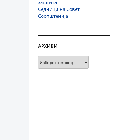
заштита
Седници на Совет
Соопштенија
АРХИВИ
Архиви