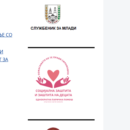
ЊЕ СО
 И
Т
ЗА