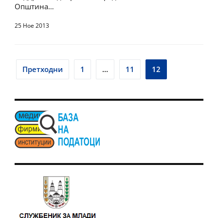
Општина…
25 Ное 2013
Posts
Претходни
1
…
11
12
pagination