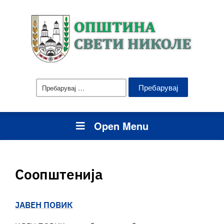
Пребарувај
за:
Open Menu
Соопштенија
ЈАВЕН ПОВИК