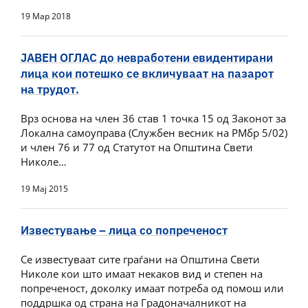
19 Мар 2018
ЈАВЕН ОГЛАС до невработени евидентирани
лица кои потешко се вкличуваат на пазарот
на трудот.
Врз основа на член 36 став 1 точка 15 од Законот за
Локална самоуправа (Службен весник на РМбр 5/02)
и член 76 и 77 од Статутот на Општина Свети
Николе…
19 Мај 2015
Известување – лица со попреченост
Се известуваат сите граѓани на Општина Свети
Николе кои што имаат некаков вид и степен на
попреченост, доколку имаат потреба од помош или
поддршка од страна на Градоначалникот на