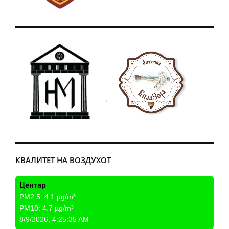
КВАЛИТЕТ НА ВОЗДУХОТ
Центар
PM2.5:
4.1
µg/m³
PM10:
4.7
µg/m³
8/9/2026, 4:25:35 AM