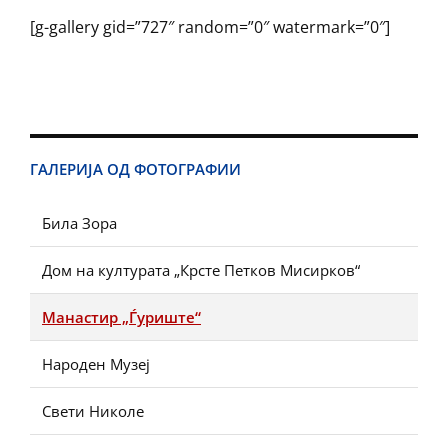
[g-gallery gid=”727″ random=”0″ watermark=”0″]
ГАЛЕРИЈА ОД ФОТОГРАФИИ
Била Зора
Дом на културата „Крсте Петков Мисирков“
Манастир „Ѓуриште“
Народен Музеј
Свети Николе