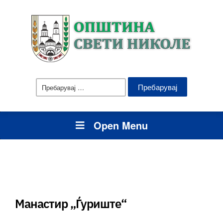
Пребарувај
за:
Open Menu
Манастир „Ѓуриште“