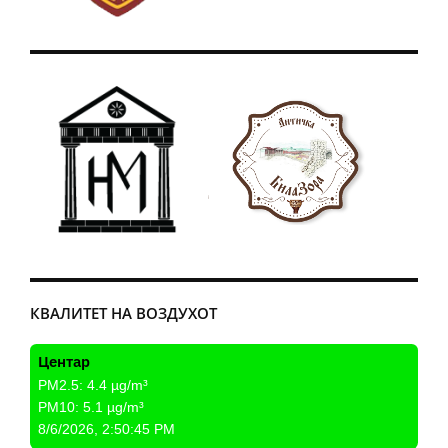
КВАЛИТЕТ НА ВОЗДУХОТ
Центар
PM2.5:
4.4
µg/m³
PM10:
5.1
µg/m³
8/6/2026, 2:50:45 PM