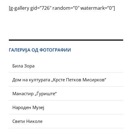
[g-gallery gid=”726″ random=”0″ watermark=”0″]
ГАЛЕРИЈА ОД ФОТОГРАФИИ
Била Зора
Дом на културата „Крсте Петков Мисирков“
Манастир „Ѓуриште“
Народен Музеј
Свети Николе