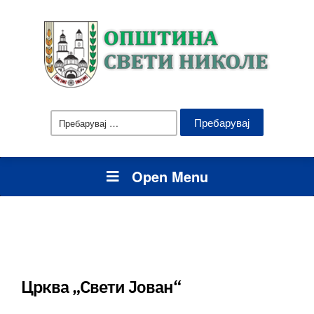
Пребарувај
за:
Open Menu
Црква „Свети Јован“