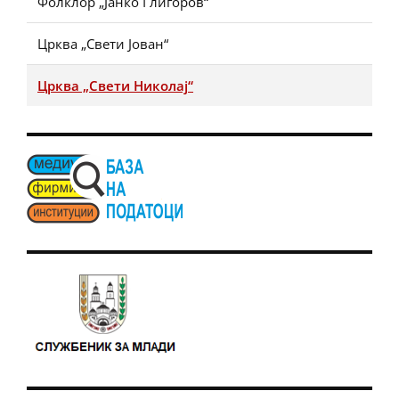
Фолклор „Јанко Глигоров“
Црква „Свети Јован“
Црква „Свети Николај“