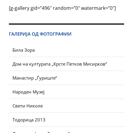
[g-gallery gid=”496″ random=”0″ watermark=”0″]
ГАЛЕРИЈА ОД ФОТОГРАФИИ
Била Зора
Дом на културата „Крсте Петков Мисирков“
Манастир „Ѓуриште“
Народен Музеј
Свети Николе
Тодорица 2013