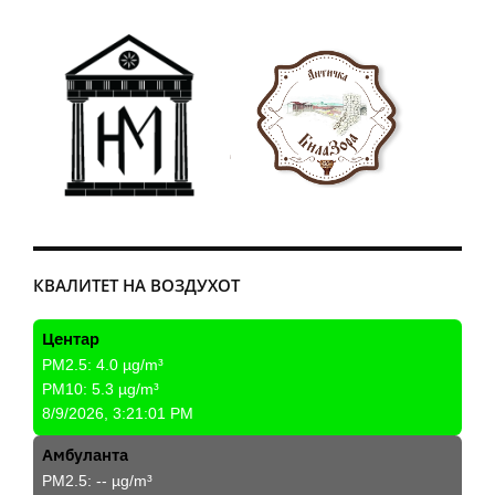
КВАЛИТЕТ НА ВОЗДУХОТ
Центар
PM2.5:
4.0
µg/m³
PM10:
5.3
µg/m³
8/9/2026, 3:21:01 PM
Амбуланта
PM2.5:
--
µg/m³