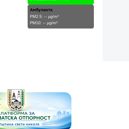
Амбуланта
PM2.5:
--
µg/m³
PM10:
--
µg/m³