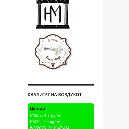
КВАЛИТЕТ НА ВОЗДУХОТ
Центар
PM2.5:
4.7
µg/m³
PM10:
7.0
µg/m³
8/6/2026, 5:10:47 AM