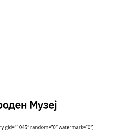
роден Музеј
ery gid=”1045″ random=”0″ watermark=”0″]