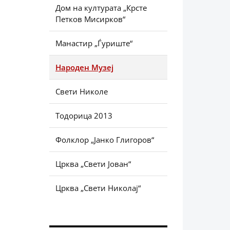
Дом на културата „Крсте
Петков Мисирков“
Манастир „Ѓуриште“
Народен Музеј
Свети Николе
Тодорица 2013
Фолклор „Јанко Глигоров“
Црква „Свети Јован“
Црква „Свети Николај“